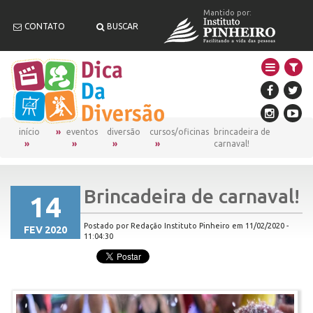
Mantido por:
CONTATO
BUSCAR
início
eventos
diversão
cursos/oficinas
brincadeira de
carnaval!
Brincadeira de carnaval!
14
Postado por Redação Instituto Pinheiro em 11/02/2020 -
FEV 2020
11:04:30