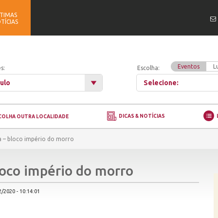
TIMAS
TÍCIAS
Eventos
L
s:
Escolha:
ulo
Selecione:
DICAS & NOTÍCIAS
COLHA OUTRA LOCALIDADE
a – bloco império do morro
loco império do morro
/2020 - 10:14:01