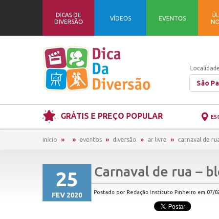
DICAS DE
ÚL
VÍDEOS
EVENTOS
DIVERSÃO
NO
Localidade
São Pa
GRÁTIS E PREÇO POPULAR
ES
início
eventos
diversão
ar livre
carnaval de ru
Carnaval de rua – b
25
Postado por Redação Instituto Pinheiro em 07/02
FEV 2020