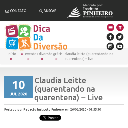
Mantido por:
CONTATO
BUSCAR
início
eventos
diversão
grátis
claudia leitte (quarentando na
quarentena) – live
Claudia Leitte
10
(quarentando na
JUL 2020
quarentena) – Live
Postado por Redação Instituto Pinheiro em 26/06/2020 - 09:55:30