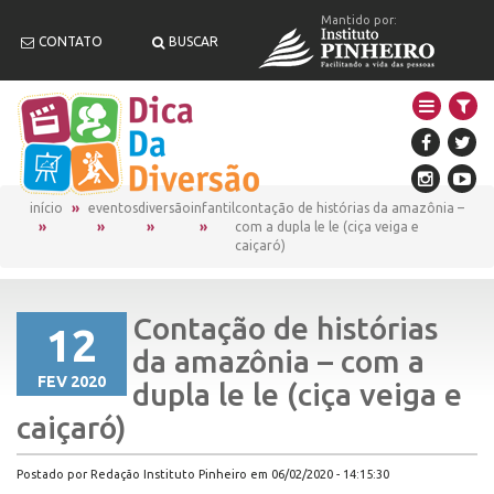
Mantido por:
CONTATO
BUSCAR
início
eventos
diversão
infantil
contação de histórias da amazônia –
com a dupla le le (ciça veiga e
caiçaró)
Contação de histórias
12
da amazônia – com a
FEV 2020
dupla le le (ciça veiga e
caiçaró)
Postado por Redação Instituto Pinheiro em 06/02/2020 - 14:15:30