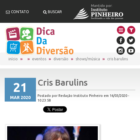
Mantido por:
CONTATO
BUSCAR
início
eventos
diversão
shows/música
cris barulins
Cris Barulins
21
Postado por Redação Instituto Pinheiro em 16/03/2020 -
MAR 2020
10:23:58