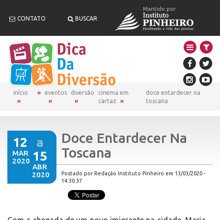
Mantido por:
CONTATO
BUSCAR
início
eventos
diversão
cinema em
doce entardecer na
cartaz
toscana
Doce Entardecer Na
12
a
Toscana
MAR
15
2020
ABR
2020
Postado por Redação Instituto Pinheiro em 13/03/2020 -
14:30:37