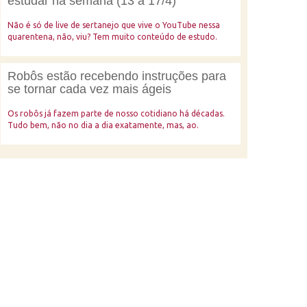
estudar na semana (13 a 17/4)
Não é só de live de sertanejo que vive o YouTube nessa
quarentena, não, viu? Tem muito conteúdo de estudo.
Robôs estão recebendo instruções para
se tornar cada vez mais ágeis
Os robôs já fazem parte de nosso cotidiano há décadas.
Tudo bem, não no dia a dia exatamente, mas, ao.