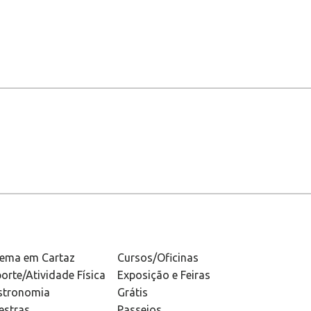
nema em Cartaz
Cursos/Oficinas
orte/Atividade Física
Exposição e Feiras
stronomia
Grátis
estras
Passeios