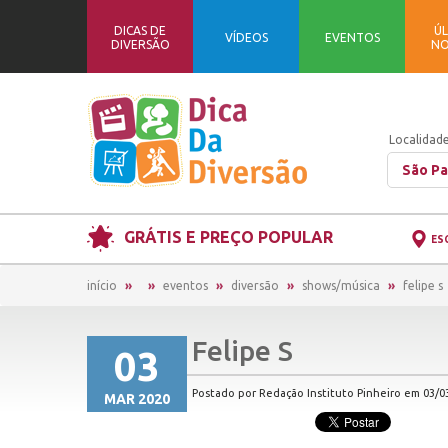
DICAS DE
ÚL
VÍDEOS
EVENTOS
DIVERSÃO
NO
Localidade
São Pa
GRÁTIS E PREÇO POPULAR
ES
início
eventos
diversão
shows/música
felipe s
Felipe S
03
Postado por Redação Instituto Pinheiro em 03/03
MAR 2020