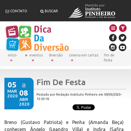
Mantido por:
CONTATO
BUSCAR
início
eventos
diversão
cinema em cartaz
fim de
festa
Fim De Festa
05
a
MAR
08
Postado por Redação Instituto Pinheiro em 09/03/2020 -
2020
ABR
10:50:18
2020
Breno (Gustavo Patriota) e Penha (Amanda Beça)
conhecem Ângelo (Leandro Villa) e Indira (Safira