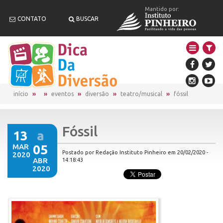
Mantido por:
CONTATO
BUSCAR
início
eventos
diversão
teatro/musical
fóssil
Fóssil
13
a
MAR
05
Postado por Redação Instituto Pinheiro em 20/02/2020 -
2020
ABR
14:18:43
2020