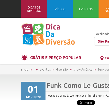
DICAS DE
ÚL
VÍDEOS
EVENTOS
DIVERSÃO
NO
Localidade
São Pa
GRÁTIS E PREÇO POPULAR
ES
início
eventos
diversão
shows/música
funk co
Funk Como Le Gust
01
Postado por Redação Instituto Pinheiro em 17/03
ABR 2020