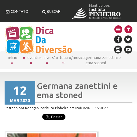
Mantido por:
CONTATO
BUSCAR
início
eventos
diversão
teatro/musical
germana zanettini e
ema stoned
Germana zanettini e
12
ema stoned
MAR 2020
Postado por Redação Instituto Pinheiro em 09/03/2020 - 15:01:27