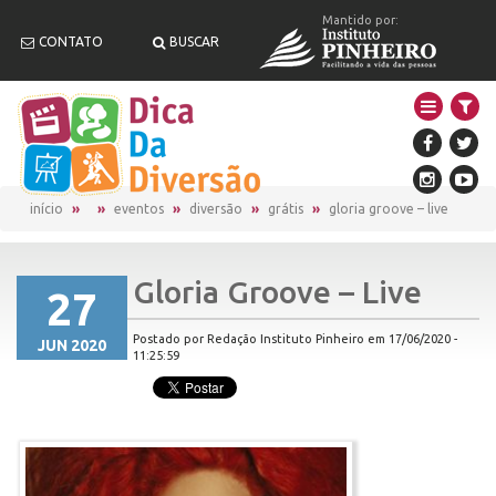
Mantido por:
CONTATO
BUSCAR
início
eventos
diversão
grátis
gloria groove – live
Gloria Groove – Live
27
Postado por Redação Instituto Pinheiro em 17/06/2020 -
JUN 2020
11:25:59