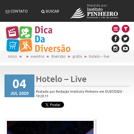
Mantido por:
CONTATO
BUSCAR
início
eventos
diversão
grátis
hotelo – live
Hotelo – Live
04
Postado por Redação Instituto Pinheiro em 01/07/2020 -
JUL 2020
10:20:11