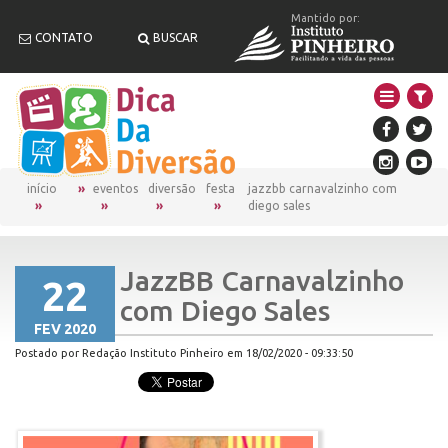
Mantido por:
CONTATO
BUSCAR
início
eventos
diversão
festa
jazzbb carnavalzinho com
diego sales
JazzBB Carnavalzinho
22
com Diego Sales
FEV 2020
Postado por Redação Instituto Pinheiro em 18/02/2020 - 09:33:50