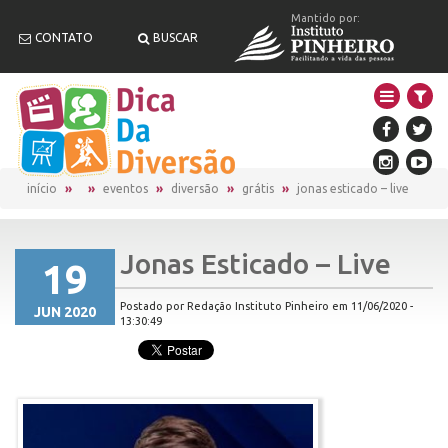
Mantido por:
CONTATO
BUSCAR
início
eventos
diversão
grátis
jonas esticado – live
Jonas Esticado – Live
19
Postado por Redação Instituto Pinheiro em 11/06/2020 -
JUN 2020
13:30:49