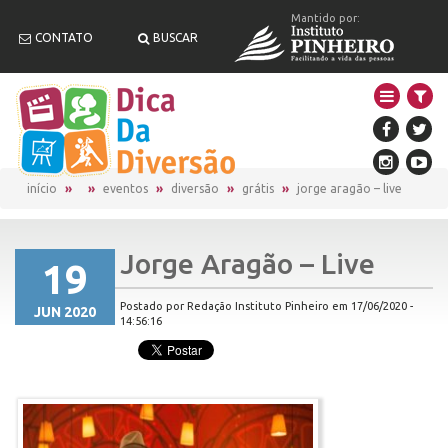
Mantido por:
CONTATO
BUSCAR
início
eventos
diversão
grátis
jorge aragão – live
Jorge Aragão – Live
19
Postado por Redação Instituto Pinheiro em 17/06/2020 -
JUN 2020
14:56:16