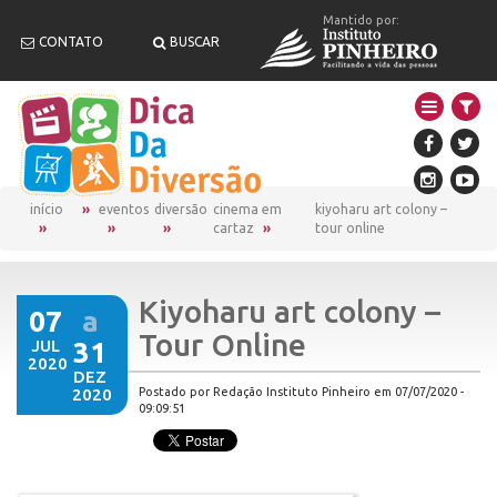
Mantido por:
CONTATO
BUSCAR
início
eventos
diversão
cinema em
kiyoharu art colony –
cartaz
tour online
Kiyoharu art colony –
07
a
Tour Online
JUL
31
2020
DEZ
2020
Postado por Redação Instituto Pinheiro em 07/07/2020 -
09:09:51