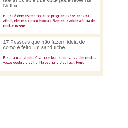
dos anos 90 e que você pode rever na
Netflix
Nunca é demais relembrar os programas dos anos 90,
afinal, eles marcaram época e fizeram a adolescência de
muitos jovens.
17 Pessoas que não fazem ideia de
como é feito um sanduíche
Fazer um lanchinho é sempre bom e um sanduíche muitas
vezes quebra o galho. Na teoria, é algo fácil, bem.