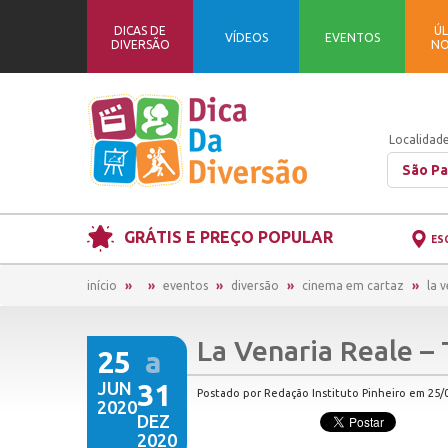
DICAS DE
ÚL
VÍDEOS
EVENTOS
DIVERSÃO
NO
Localidade
São Pa
GRÁTIS E PREÇO POPULAR
ES
início
eventos
diversão
cinema em cartaz
la 
La Venaria Reale – 
25
a
JUN
31
Postado por Redação Instituto Pinheiro em 25/0
2020
DEZ
2020