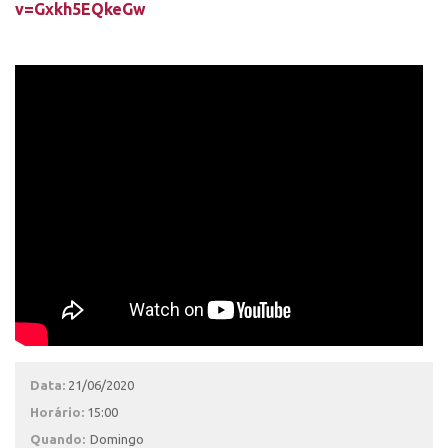
v=Gxkh5EQkeGw
Data:
21/06/2020
Horário:
15:00
Quando:
Domingo