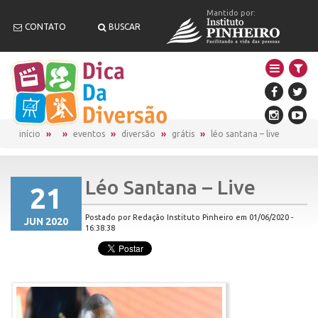
Mantido por:
CONTATO
BUSCAR
início
eventos
diversão
grátis
léo santana – live
Léo Santana – Live
21
Postado por Redação Instituto Pinheiro em 01/06/2020 -
JUN 2020
16:38:38