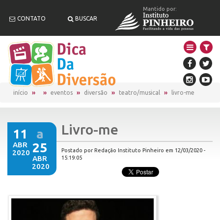
Mantido por:
CONTATO
BUSCAR
início
eventos
diversão
teatro/musical
livro-me
Livro-me
11
a
ABR
25
Postado por Redação Instituto Pinheiro em 12/03/2020 -
2020
ABR
15:19:05
2020