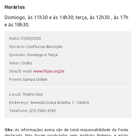
Horários
Domingo, às 11h30 e às 14h30; terça, às 12h30 , às 17h
e às 18h30.
Data:
31/03/2020
Horário:
Confira na descrição
Quando:
Domingo e Terça
Valor:
Grátis
Site/E-mail:
www.firjan.org.br
Fonte:
Sampa Online
Local:
Teatro Sesi
Endereço:
Avenida Graça Aranha, 1 - Centro
Telefone:
(21) 2563-4163
Obs:
As informações acima são de total responsabilidade da Fonte
declarada. Não foram produzidas pelo Instituto Pinheiro, e estão