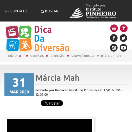
Mantido por:
CONTATO
BUSCAR
início
eventos
diversão
shows/música
márcia mah
Márcia Mah
31
Postado por Redação Instituto Pinheiro em 17/03/2020 -
MAR 2020
12:09:09