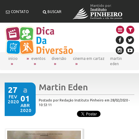
Mantido por:
CONTATO
BUSCAR
início
eventos
diversão
cinema em cartaz
martin
eden
Martin Eden
27
a
FEV
01
Postado por Redação Instituto Pinheiro em 28/02/2020 -
2020
ABR
10:53:11
2020