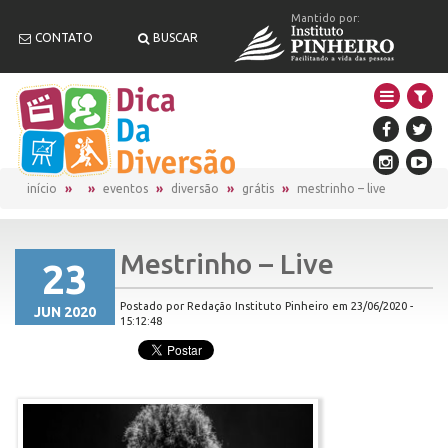
Mantido por:
CONTATO
BUSCAR
início
eventos
diversão
grátis
mestrinho – live
Mestrinho – Live
23
Postado por Redação Instituto Pinheiro em 23/06/2020 -
JUN 2020
15:12:48