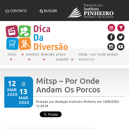
Mantido por:
CONTATO
BUSCAR
início
eventos
diversão
preço
mitsp – por onde andam
popular
os porcos
Mitsp – Por Onde
12
a
Andam Os Porcos
MAR
13
2020
MAR
2020
Postado por Redação Instituto Pinheiro em 14/02/2020 -
12:28:54