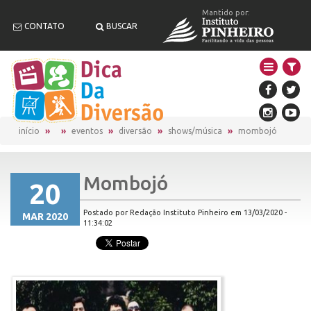
Mantido por:
CONTATO
BUSCAR
início
eventos
diversão
shows/música
mombojó
Mombojó
20
Postado por Redação Instituto Pinheiro em 13/03/2020 -
MAR 2020
11:34:02