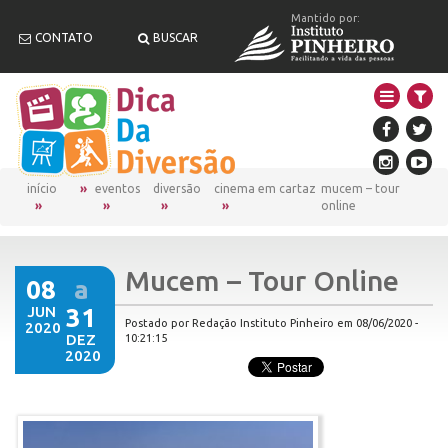
Mantido por:
CONTATO
BUSCAR
início
eventos
diversão
cinema em cartaz
mucem – tour
online
Mucem – Tour Online
08
a
JUN
31
Postado por Redação Instituto Pinheiro em 08/06/2020 -
2020
DEZ
10:21:15
2020