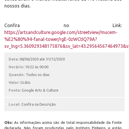
nossos dias.
Confira no Link:
https://artsandculture.google.com/streetview/mucem-
%E2%80%94-fanal-tower/rgE-0zWCtIQ79A?
sv_lng=5.360929348175876&sv_lat=43.29564567464973
Data:
08/06/2020 até 31/12/2020
Horário:
10:22 às 00:00
Quando:
Todos os dias
Valor:
Grátis
Fonte:
Google Arts & Culture
Local:
Confira na Descrição
Obs:
As informações acima são de total responsabilidade da Fonte
declarada. Não foram produzidas pelo Instituto Pinheiro, e estão