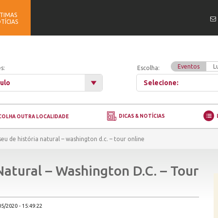
TIMAS
TÍCIAS
Eventos
L
s:
Escolha:
ulo
Selecione:
DICAS & NOTÍCIAS
COLHA OUTRA LOCALIDADE
eu de história natural – washington d.c. – tour online
atural – Washington D.C. – Tour
5/2020 - 15:49:22