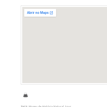
Museu de História Natural
,
tour
TAGS: