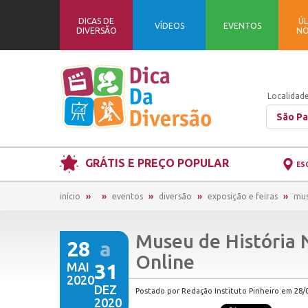
DICAS DE
ÚL
VÍDEOS
EVENTOS
DIVERSÃO
NO
Localidade
São Pa
GRÁTIS E PREÇO POPULAR
ES
início
eventos
diversão
exposição e feiras
mus
Museu de História N
28
a
Online
MAI
31
2020
DEZ
Postado por Redação Instituto Pinheiro em 28/0
2020