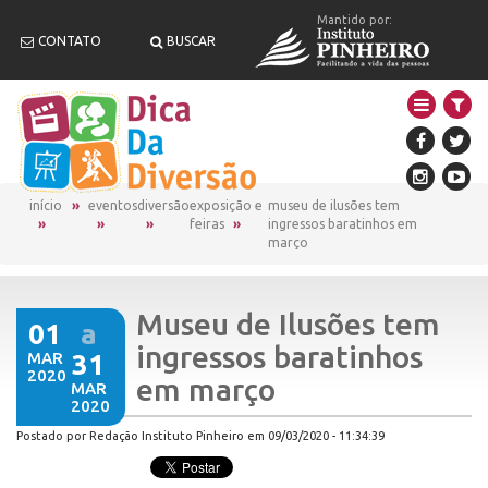
Mantido por:
CONTATO
BUSCAR
início
eventos
diversão
exposição e
museu de ilusões tem
feiras
ingressos baratinhos em
março
Museu de Ilusões tem
01
a
ingressos baratinhos
MAR
31
2020
em março
MAR
2020
Postado por Redação Instituto Pinheiro em 09/03/2020 - 11:34:39