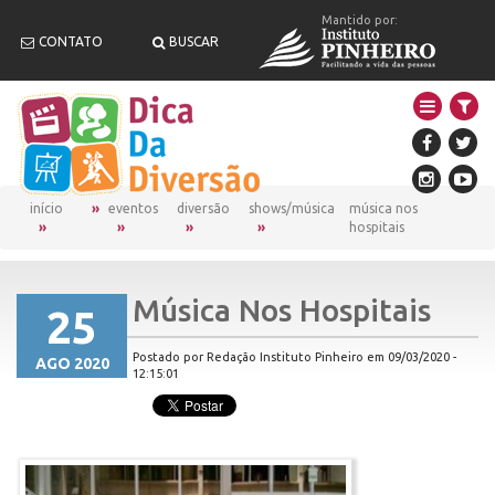
Mantido por:
CONTATO
BUSCAR
início
eventos
diversão
shows/música
música nos
hospitais
Música Nos Hospitais
25
Postado por Redação Instituto Pinheiro em 09/03/2020 -
AGO 2020
12:15:01