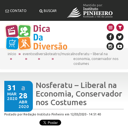
Mantido por:
CONTATO
BUSCAR
início
eventos
diversão
teatro/musical
nosferatu – liberal na
economia, conservador nos
costumes
Nosferatu – Liberal na
31
a
Economia, Conservador
MAR
28
2020
nos Costumes
ABR
2020
Postado por Redação Instituto Pinheiro em 12/03/2020 - 14:51:40