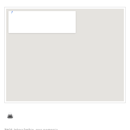
Intercâmbio
,
sesc pompeia