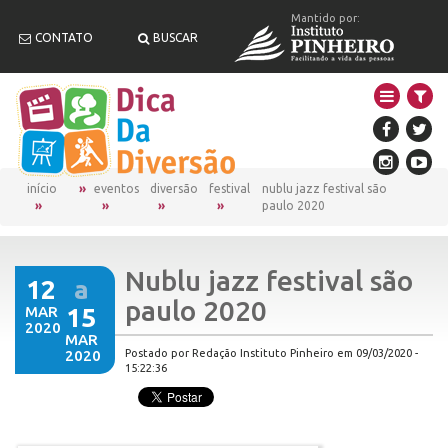
Mantido por:
CONTATO
BUSCAR
início
eventos
diversão
festival
nublu jazz festival são
paulo 2020
Nublu jazz festival são
12
a
paulo 2020
MAR
15
2020
MAR
2020
Postado por Redação Instituto Pinheiro em 09/03/2020 -
15:22:36