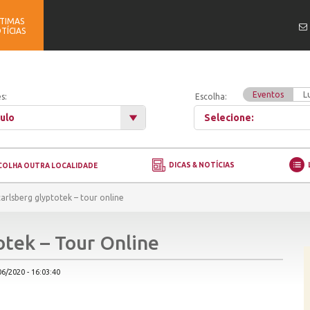
TIMAS
TÍCIAS
Eventos
L
s:
Escolha:
ulo
Selecione:
DICAS & NOTÍCIAS
COLHA OUTRA LOCALIDADE
carlsberg glyptotek – tour online
otek – Tour Online
6/2020 - 16:03:40