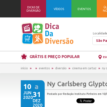
DICAS DE
ÚL
VÍDEOS
EVENTOS
DIVERSÃO
NO
Localidade
São Pa
GRÁTIS E PREÇO POPULAR
ES
início
eventos
diversão
cinema em cartaz
ny 
Ny Carlsberg Glypt
10
a
JUN
31
Postado por Redação Instituto Pinheiro em 10/0
2020
DEZ
2020