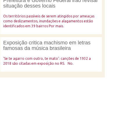
Prefeitura e Governo Federal irão revisar
situação desses locais
Os territórios passíveis de serem atingidos por ameaças
como deslizamentos, inundações e alagamentos estão
identificados em 39 bairros Por mais.
Exposição critica machismo em letras
famosas da música brasileira
‘Se te agarro com outro, te mato’: canções de 1932 a
2018 são citadas em exposição no RS. No.