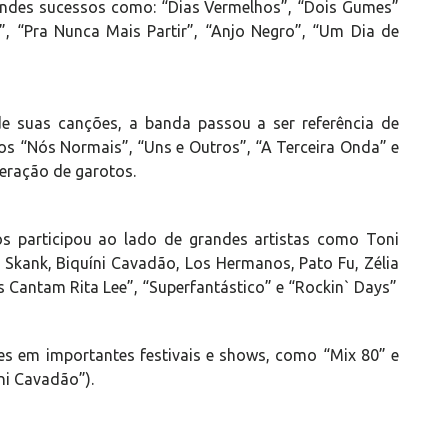
andes sucessos como: “Dias Vermelhos”, “Dois Gumes”
, “Pra Nunca Mais Partir”, “Anjo Negro”, “Um Dia de
 de suas canções, a banda passou a ser referência de
cos “Nós Normais”, “Uns e Outros”, “A Terceira Onda” e
ração de garotos.
os participou ao lado de grandes artistas como Toni
al, Skank, Biquíni Cavadão, Los Hermanos, Pato Fu, Zélia
 Cantam Rita Lee”, “Superfantástico” e “Rockin` Days”
s em importantes festivais e shows, como “Mix 80” e
íni Cavadão”).