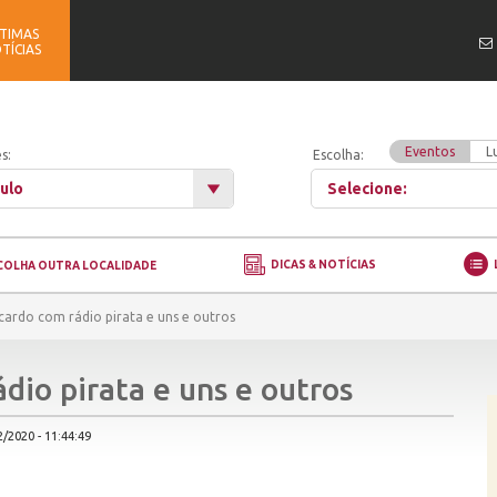
TIMAS
TÍCIAS
Eventos
L
s:
Escolha:
ulo
Selecione:
DICAS & NOTÍCIAS
COLHA OUTRA LOCALIDADE
icardo com rádio pirata e uns e outros
dio pirata e uns e outros
/2020 - 11:44:49