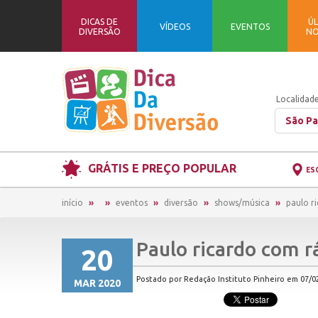
DICAS DE
ÚL
VÍDEOS
EVENTOS
DIVERSÃO
NO
Localidade
São Pa
GRÁTIS E PREÇO POPULAR
ES
início
eventos
diversão
shows/música
paulo r
Paulo ricardo com rá
20
Postado por Redação Instituto Pinheiro em 07/02
MAR 2020