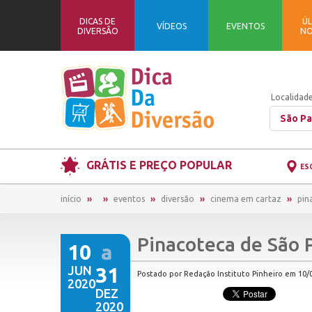
DICAS DE
ÚL
VÍDEOS
EVENTOS
DIVERSÃO
NO
Localidade
São Pa
GRÁTIS E PREÇO POPULAR
ES
início
eventos
diversão
cinema em cartaz
pin
Pinacoteca de São 
10
a
JUN
31
Postado por Redação Instituto Pinheiro em 10/0
2020
DEZ
2020