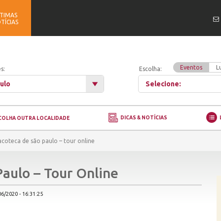
TIMAS
TÍCIAS
Eventos
L
s:
Escolha:
ulo
Selecione:
DICAS & NOTÍCIAS
COLHA OUTRA LOCALIDADE
acoteca de são paulo – tour online
Paulo – Tour Online
6/2020 - 16:31:25