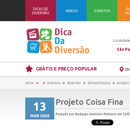
DICAS DE
ÚL
VÍDEOS
EVENTOS
DIVERSÃO
NO
Localidade
São Pa
GRÁTIS E PREÇO POPULAR
ES
início
eventos
diversão
shows/música
projeto 
Projeto Coisa Fina
13
Postado por Redação Instituto Pinheiro em 12/03
MAR 2020