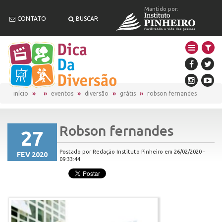
Mantido por:
CONTATO
BUSCAR
início
eventos
diversão
grátis
robson fernandes
Robson fernandes
27
Postado por Redação Instituto Pinheiro em 26/02/2020 -
FEV 2020
09:33:44