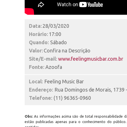
Data:
28/03/2020
Horário:
17:00
Quando:
Sábado
Valor:
Confira na Descrição
Site/E-mail:
www.feelingmusicbar.com.br
Fonte:
Azoofa
Local:
Feeling Music Bar
Endereço:
Rua Domingos de Morais, 1739 -
Telefone:
(11) 96365-0960
Obs:
As informações acima são de total responsabilidade da
estão publicadas apenas para o conhecimento do público