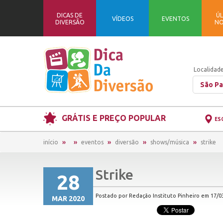
DICAS DE
ÚL
VÍDEOS
EVENTOS
DIVERSÃO
NO
Localidade
São Pa
GRÁTIS E PREÇO POPULAR
ES
início
eventos
diversão
shows/música
strike
Strike
28
Postado por Redação Instituto Pinheiro em 17/03
MAR 2020