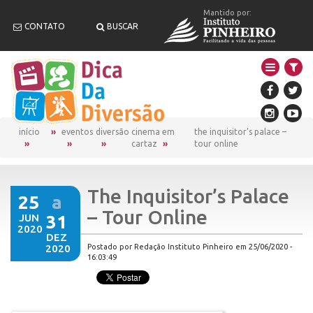
Mantido por:
CONTATO
BUSCAR
início
eventos
diversão
cinema em
the inquisitor’s palace –
cartaz
tour online
The Inquisitor’s Palace
25
a
– Tour Online
JUN
31
2020
DEZ
2020
Postado por Redação Instituto Pinheiro em 25/06/2020 -
16:03:49