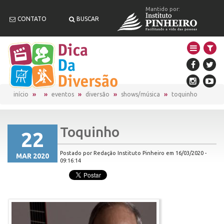
Mantido por:
CONTATO
BUSCAR
início
eventos
diversão
shows/música
toquinho
Toquinho
22
Postado por Redação Instituto Pinheiro em 16/03/2020 -
MAR 2020
09:16:14