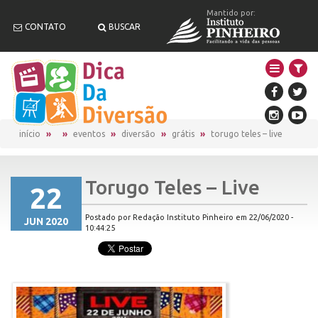
Mantido por:
CONTATO
BUSCAR
início
eventos
diversão
grátis
torugo teles – live
Torugo Teles – Live
22
Postado por Redação Instituto Pinheiro em 22/06/2020 -
JUN 2020
10:44:25