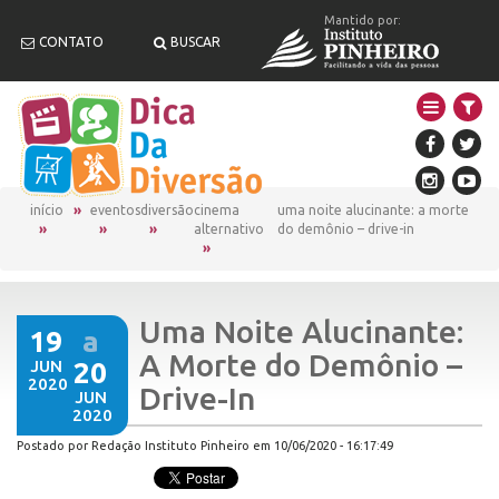
Mantido por:
CONTATO
BUSCAR
início
eventos
diversão
cinema
uma noite alucinante: a morte
alternativo
do demônio – drive-in
Uma Noite Alucinante:
19
a
A Morte do Demônio –
JUN
20
2020
Drive-In
JUN
2020
Postado por Redação Instituto Pinheiro em 10/06/2020 - 16:17:49