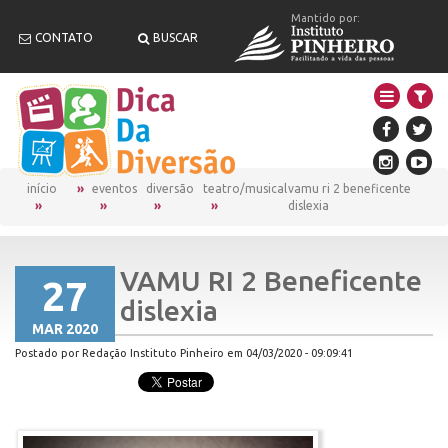
Mantido por:
CONTATO
BUSCAR
início
eventos
diversão
teatro/musical
vamu ri 2 beneficente
dislexia
VAMU RI 2 Beneficente
27
dislexia
MAR 2020
Postado por Redação Instituto Pinheiro em 04/03/2020 - 09:09:41