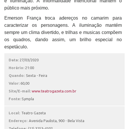
e iluminação. A informalidade intencional mantém o
público mais próximo.
Emerson França troca adereços no camarim para
caracterizar os personagens. A iluminação mantém
sempre um clima divertido, e trilhas e musicas compõem
os quadros, dando assim, um brilho especial no
espetáculo.
Data:
27/03/2020
Horário:
21:00
Quando:
Sexta - Feira
Valor:
60,00
Site/E-mail:
www.teatrogazeta.com.br
Fonte:
Sympla
Local:
Teatro Gazeta
Endereço:
Avenida Paulista, 900 - Bela Vista
Telefone:
(11) 3253-4102