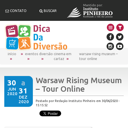
Mantido por:
CONTATO
BUSCAR
início
eventos
diversão
cinema em
warsaw rising museum –
cartaz
tour online
Warsaw Rising Museum
30
a
– Tour Online
JUN
31
2020
DEZ
2020
Postado por Redação Instituto Pinheiro em 30/06/2020 -
15:15:52