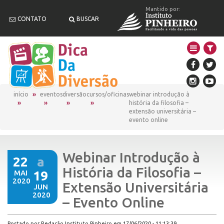
Mantido por:
CONTATO
BUSCAR
início
eventos
diversão
cursos/oficinas
webinar introdução à
história da filosofia –
extensão universitária –
evento online
Webinar Introdução à
22
a
História da Filosofia –
MAI
19
2020
Extensão Universitária
JUN
2020
– Evento Online
Postado por Redação Instituto Pinheiro em 17/06/2020 - 11:13:39