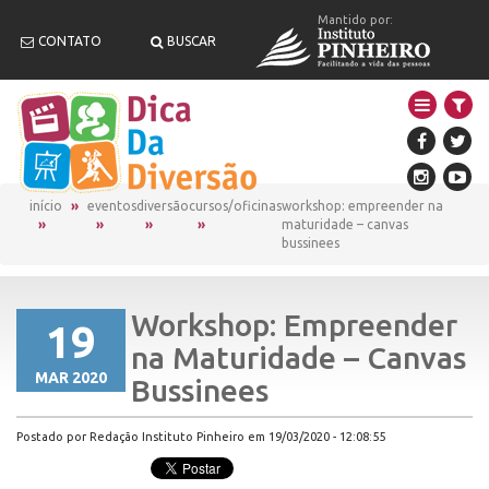
Mantido por:
CONTATO
BUSCAR
início
eventos
diversão
cursos/oficinas
workshop: empreender na
maturidade – canvas
bussinees
Workshop: Empreender
19
na Maturidade – Canvas
MAR 2020
Bussinees
Postado por Redação Instituto Pinheiro em 19/03/2020 - 12:08:55