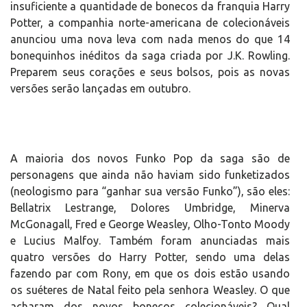
insuficiente a quantidade de bonecos da franquia Harry
Potter, a companhia norte-americana de colecionáveis
anunciou uma nova leva com nada menos do que 14
bonequinhos inéditos da saga criada por J.K. Rowling.
Preparem seus corações e seus bolsos, pois as novas
versões serão lançadas em outubro.
A maioria dos novos Funko Pop da saga são de
personagens que ainda não haviam sido funketizados
(neologismo para “ganhar sua versão Funko”), são eles:
Bellatrix Lestrange, Dolores Umbridge, Minerva
McGonagall, Fred e George Weasley, Olho-Tonto Moody
e Lucius Malfoy. Também foram anunciadas mais
quatro versões do Harry Potter, sendo uma delas
fazendo par com Rony, em que os dois estão usando
os suéteres de Natal feito pela senhora Weasley. O que
acharam dos novos bonecos colecionáveis? Qual