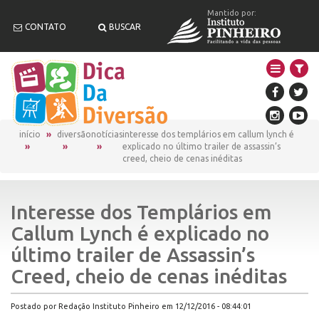
Mantido por:
CONTATO
BUSCAR
início
diversão
notícias
interesse dos templários em callum lynch é
explicado no último trailer de assassin’s
creed, cheio de cenas inéditas
Interesse dos Templários em
Callum Lynch é explicado no
último trailer de Assassin’s
Creed, cheio de cenas inéditas
Postado por Redação Instituto Pinheiro em 12/12/2016 - 08:44:01