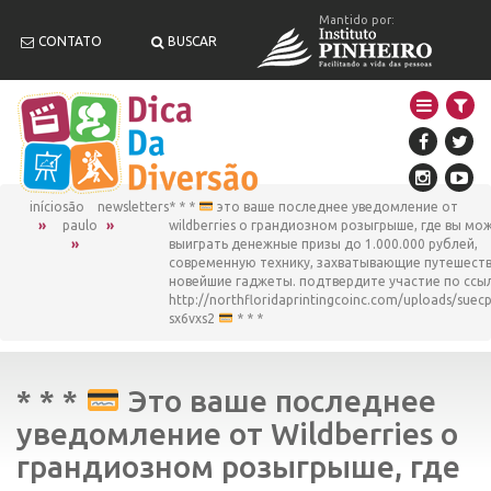
Mantido por:
CONTATO
BUSCAR
início
são
newsletters
* * *
это ваше последнее уведомление от
paulo
wildberries о грандиозном розыгрыше, где вы мо
выиграть денежные призы до 1.000.000 рублей,
современную технику, захватывающие путешеств
новейшие гаджеты. подтвердите участие по ссыл
http://northfloridaprintingcoinc.com/uploads/suecp
sx6vxs2
* * *
* * *
Это ваше последнее
уведомление от Wildberries о
грандиозном розыгрыше, где