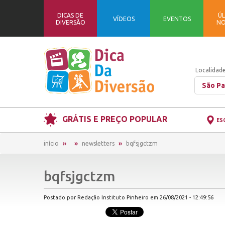
DICAS DE
ÚL
VÍDEOS
EVENTOS
DIVERSÃO
NO
Localidade
São Pa
GRÁTIS E PREÇO POPULAR
ES
início
newsletters
bqfsjgctzm
bqfsjgctzm
Postado por Redação Instituto Pinheiro em 26/08/2021 - 12:49:56